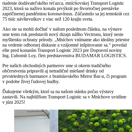
riadenie dodávateľského reťazca, mníchovskej Transport Logistic
2023, ktorá sa naživo konala prvýkrát po štvorročnej prestávke
zapríčinenej pandémiou koronavírusu. Zúčastnilo sa jej tentokrát cez
75 tisíc návštevníkov z viac než 120 krajín sveta.
Ako ste sa mohli dočítať v našom poslednom článku, na výstave
sme tento rok predstavili nový dizajn nášho Vectronu, ktorý nesie
myšlienku ochrany prírody. „Mníchov vnímame ako ideálny priestor
na vedenie odbornej diskusie a vzájomné inšpirovanie sa.“ povedal
ešte pred konaním Transport Logistic 2023 pre Dopravní noviny
Ing. Ľubomír Loy, člen predstavenstva BUDAMAR LOGISTICS.
Pre našich obchodných partnerov sme si okrem tradičného
občerstvenia pripravili aj netradičné miešané drinky od
prvotriednych barmanov z bratislavského Mirror Bar-u, či program
v podobe živej ľudovej hudby.
Ďakujeme všetkým, ktorí sa na našom stánku počas výstavy
zastavili. Na najbližšom Transport Logistic sa v Mníchove uvidíme
v júni 2025!