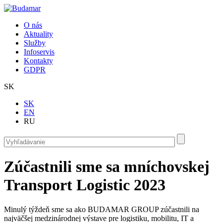
Skočiť na hlavný obsah
O nás
Aktuality
Služby
Infoservis
Kontakty
GDPR
SK
SK
EN
RU
Vyhľadávanie
Vyhľadávanie
Zúčastnili sme sa mníchovskej
Transport Logistic 2023
Minulý týždeň sme sa ako BUDAMAR GROUP zúčastnili na
najväčšej medzinárodnej výstave pre logistiku, mobilitu, IT a