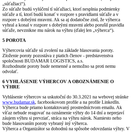
„súťažiaci“).
Zo súťaže budú vylúčení tí súťažiaci, ktorí nesplnia podmienky
súťaže a tí, ktorí budú konať v rozpore s pravidlami súťaže a v
rozpore s dobrými mravmi. Ak sa aj dodatočne zistí, že výherca
vyhral a konal v rozpore s dobrými mravmi alebo porušil pravidla
súťaže, nevznikne mu nárok na výhru (ďalej len „výherca“).
5 POROTA
Výhercovia súťaže sú zvolení na základe hlasovania poroty.
Zloženie poroty pozostáva z piatich členov - predstavenstva
spoločnosti BUDAMAR LOGISTICS, a.s.
Rozhodnutie poroty bude nemenné a nemožno sa proti nemu
odvolať.
6 VYHLÁSENIE VÝHERCOV A OBOZNÁMENIE O
VÝHRE
Vyhlásenie výhercov sa uskutoční do 30.3.2021 na webovej stránke
www.budamar.sk
, facebookovom profile a na profile LinkedIn.
Výherca bude priamo kontaktovaný prostredníctvom emailu. Ak
víťaz nebude reagovať na oznámenie výhry do 14 dní a neprejaví
záujem výhru si prevziať, stráca na výhru nárok. Namiesto neho
bude hlasovaním poroty vybraný iný výherca.
Výherca a Organizátor sa dohodnú na spôsobe odovzdania výhry. V