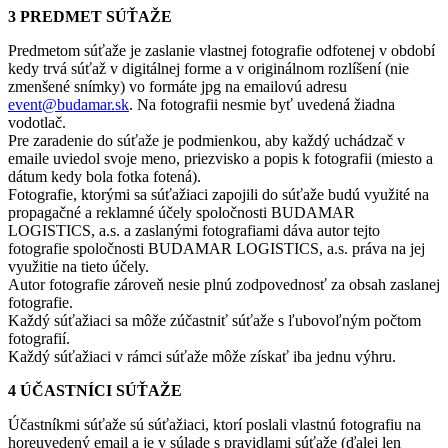
3 PREDMET SÚŤAŽE
Predmetom súťaže je zaslanie vlastnej fotografie odfotenej v období
kedy trvá súťaž v digitálnej forme a v originálnom rozlíšení (nie
zmenšené snímky) vo formáte jpg na emailovú adresu
event@budamar.sk
. Na fotografii nesmie byť uvedená žiadna
vodotlač.
Pre zaradenie do súťaže je podmienkou, aby každý uchádzač v
emaile uviedol svoje meno, priezvisko a popis k fotografii (miesto a
dátum kedy bola fotka fotená).
Fotografie, ktorými sa súťažiaci zapojili do súťaže budú využité na
propagačné a reklamné účely spoločnosti BUDAMAR
LOGISTICS, a.s. a zaslanými fotografiami dáva autor tejto
fotografie spoločnosti BUDAMAR LOGISTICS, a.s. práva na jej
využitie na tieto účely.
Autor fotografie zároveň nesie plnú zodpovednosť za obsah zaslanej
fotografie.
Každý súťažiaci sa môže zúčastniť súťaže s ľubovoľným počtom
fotografií.
Každý súťažiaci v rámci súťaže môže získať iba jednu výhru.
4 ÚČASTNÍCI SÚŤAŽE
Účastníkmi súťaže sú súťažiaci, ktorí poslali vlastnú fotografiu na
horeuvedený email a je v súlade s pravidlami súťaže (ďalej len