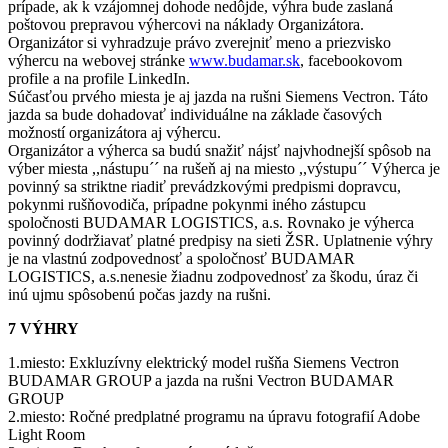
prípade, ak k vzájomnej dohode nedôjde, výhra bude zaslaná
poštovou prepravou výhercovi na náklady Organizátora.
Organizátor si vyhradzuje právo zverejniť meno a priezvisko
výhercu na webovej stránke
www.budamar.sk
, facebookovom
profile a na profile LinkedIn.
Súčasťou prvého miesta je aj jazda na rušni Siemens Vectron. Táto
jazda sa bude dohadovať individuálne na základe časových
možností organizátora aj výhercu.
Organizátor a výherca sa budú snažiť nájsť najvhodnejší spôsob na
výber miesta ,,nástupu´´ na rušeň aj na miesto ,,výstupu´´ Výherca je
povinný sa striktne riadiť prevádzkovými predpismi dopravcu,
pokynmi rušňovodiča, prípadne pokynmi iného zástupcu
spoločnosti BUDAMAR LOGISTICS, a.s. Rovnako je výherca
povinný dodržiavať platné predpisy na sieti ŽSR. Uplatnenie výhry
je na vlastnú zodpovednosť a spoločnosť BUDAMAR
LOGISTICS, a.s.nenesie žiadnu zodpovednosť za škodu, úraz či
inú ujmu spôsobenú počas jazdy na rušni.
7 VÝHRY
1.miesto: Exkluzívny elektrický model rušňa Siemens Vectron
BUDAMAR GROUP a jazda na rušni Vectron BUDAMAR
GROUP
2.miesto: Ročné predplatné programu na úpravu fotografií Adobe
Light Room