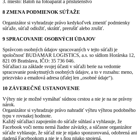
3. miesto: Batoh na fotoaparát a príslušenstvo
8 ZMENA PODMIENOK SÚŤAŽE
Organizátor si vyhradzuje právo kedykoľvek zmeniť podmienky
súťaže, súťaž odložiť, skrátiť, prerušiť alebo zrušiť.
9 SPRACOVANIE OSOBNÝCH ÚDAJOV
Správcom osobných údajov spracovaných v tejto súťaži je
spoločnosť BUDAMAR LOGISTICS, a.s. so sídlom Horárska 12,
821 09 Bratislava, IČO: 35 736 046.
Súťažiaci za základe svojej účasti v súťaži berie na vedomie
spracovanie poskytnutých osobných údajov, a to v rozsahu: meno,
priezvisko a emailová adresa (ďalej len „osobné údaje“).
10 ZÁVEREČNÉ USTANOVENIE
Výhry nie je možné vymáhať súdnou cestou a nie je na ne právny
nárok.
Organizátor si vyhradzuje právo nahradiť výhru výhrou podobného
typu v rovnakej hodnote.
Každý súťažiaci zapojením do súťaže súhlasí a vyhlasuje, že
Facebook voči nemu nemá žiadne záväzky, a súčasne organizátor
súťaže vyhlasuje, že súťaž nie je nijako sponzorovaná, odobrená ani
riadená Facebookom a nie je s ňou nijako spojená.