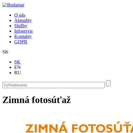
Skočiť na hlavný obsah
O nás
Aktuality
Služby
Infoservis
Kontakty
GDPR
SK
SK
EN
RU
Vyhľadávanie
Vyhľadávanie
Zimná fotosúťaž