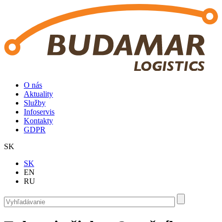
Skočiť na hlavný obsah
O nás
Aktuality
Služby
Infoservis
Kontakty
GDPR
SK
SK
EN
RU
Vyhľadávanie
Vyhľadávanie