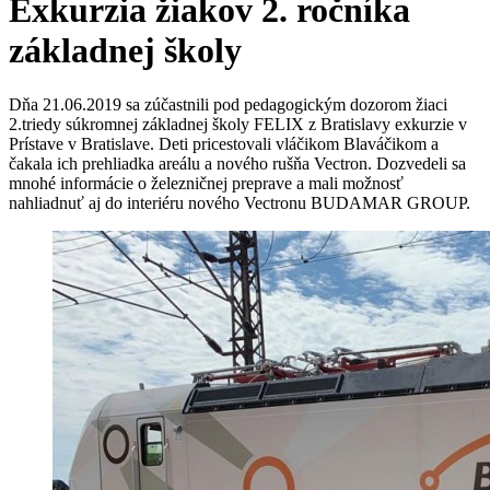
Exkurzia žiakov 2. ročníka
základnej školy
Dňa 21.06.2019 sa zúčastnili pod pedagogickým dozorom žiaci
2.triedy súkromnej základnej školy FELIX z Bratislavy exkurzie v
Prístave v Bratislave. Deti pricestovali vláčikom Blaváčikom a
čakala ich prehliadka areálu a nového rušňa Vectron. Dozvedeli sa
mnohé informácie o železničnej preprave a mali možnosť
nahliadnuť aj do interiéru nového Vectronu BUDAMAR GROUP.